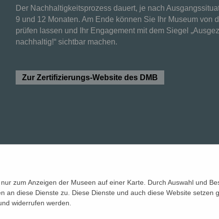
Der Nachhaltigkeitsprozess dauert, je nach Ausgangssitua
9 und 12 Monaten. Am Ende können Sie Ihr Museum von
prüfen lassen und Ihr Engagement mit dem Siegel „Ausge
nachhaltig!“ sichtbar machen.
Zur Zertifizierungs-Website des DMB
 nur zum Anzeigen der Museen auf einer Karte. Durch Auswahl und Bes
gefördert von
n an diese Dienste zu. Diese Dienste und auch diese Website setzen g
 Rostock
 und widerrufen werden.