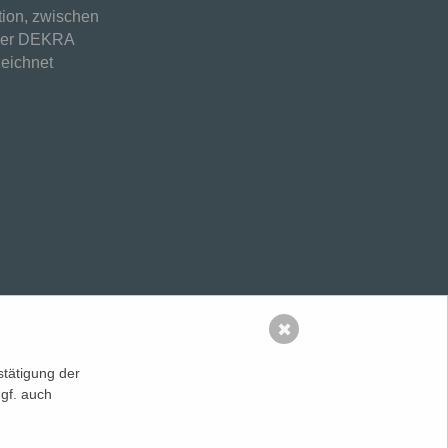
tion, zwischen
 der DEKRA
zeichnet
✖
tätigung der
Startseite
gf. auch
Impressum
Datenschutz