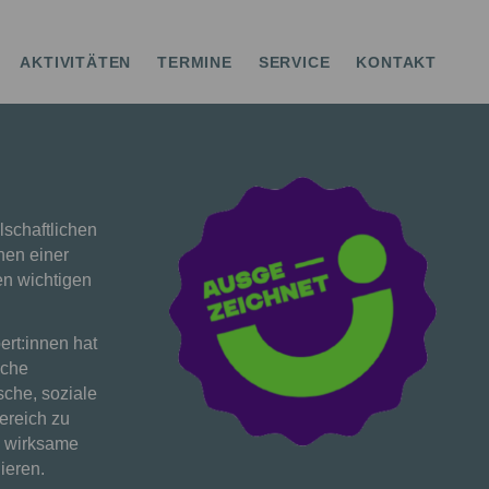
AKTIVITÄTEN
TERMINE
SERVICE
KONTAKT
schaftlichen
nen einer
en wichtigen
rt:innen hat
sche
ische, soziale
ereich zu
e wirksame
ieren.