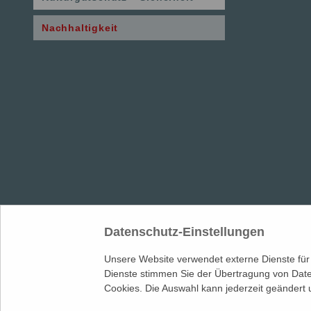
Nachhaltigkeit
Datenschutz-Einstellungen
Unsere Website verwendet externe Dienste für
MUSEUMSVERBAND
in Mecklenburg-Vorpommern e.V.
Dienste stimmen Sie der Übertragung von Date
LANDESFACHSTELLE MUSEUM
| Warnowufer 59/60 | 18057
Cookies. Die Auswahl kann jederzeit geändert
0381 817 061 80 |
info@museumsverband-mv.de