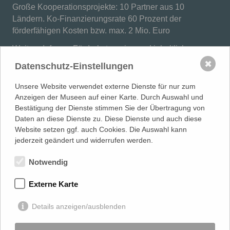
Große Kooperationsprojekte: 10 Partner aus 10
Ländern. Ko-Finanzierungsrate 60 Prozent der
förderfähigen Kosten bzw. max. 2 Mio. Euro
Weitere Infos zu Förderkategorien und inhaltlichen
Prioritäten finden Sie hier:
✖
Datenschutz-Einstellungen
Europäische Kooperationsprojekte
Unsere Website verwendet externe Dienste für nur zum
Anzeigen der Museen auf einer Karte. Durch Auswahl und
Bestätigung der Dienste stimmen Sie der Übertragung von
Daten an diese Dienste zu. Diese Dienste und auch diese
Website setzen ggf. auch Cookies. Die Auswahl kann
MUSEUMSVERBAND
in Mecklenburg-Vorpommern e.V.
jederzeit geändert und widerrufen werden.
LANDESFACHSTELLE MUSEUM
| Warnowufer 59/60 | 18057
Rostock
Notwendig
0381 817 061 80 |
info@museumsverband-mv.de
Externe Karte
gefördert von
Details anzeigen/ausblenden