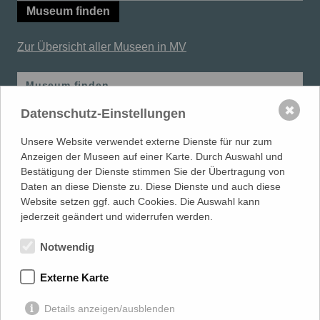
Museum finden
Zur Übersicht aller Museen in MV
Museum finden
✖
Datenschutz-Einstellungen
Schule im Museum
Unsere Website verwendet externe Dienste für nur zum
Lehrerfortbildungen
Anzeigen der Museen auf einer Karte. Durch Auswahl und
Bestätigung der Dienste stimmen Sie der Übertragung von
Daten an diese Dienste zu. Diese Dienste und auch diese
Website setzen ggf. auch Cookies. Die Auswahl kann
MUSEUMSVERBAND
in Mecklenburg-Vorpommern e.V.
jederzeit geändert und widerrufen werden.
LANDESFACHSTELLE MUSEUM
| Warnowufer 59/60 | 18057
Rostock
Notwendig
0381 817 061 80 |
info@museumsverband-mv.de
Externe Karte
gefördert von
Details anzeigen/ausblenden