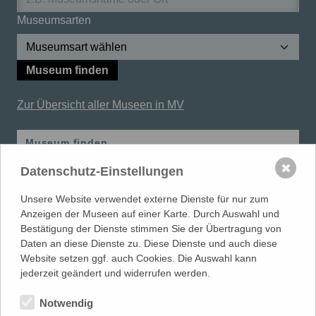
Museumsarten
Museum finden
Zur Übersicht aller Museen in MV
Museum finden
✖
Datenschutz-Einstellungen
Schule im Museum
Unsere Website verwendet externe Dienste für nur zum
Lehrerfortbildungen
Anzeigen der Museen auf einer Karte. Durch Auswahl und
Bestätigung der Dienste stimmen Sie der Übertragung von
Daten an diese Dienste zu. Diese Dienste und auch diese
Website setzen ggf. auch Cookies. Die Auswahl kann
MUSEUMSVERBAND
in Mecklenburg-Vorpommern e.V.
jederzeit geändert und widerrufen werden.
LANDESFACHSTELLE MUSEUM
| Warnowufer 59/60 | 18057
Rostock
Notwendig