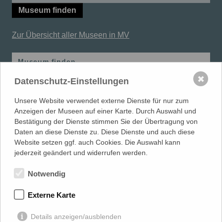
Museum finden
Zur Übersicht aller Museen in MV
Museum finden
✖
Datenschutz-Einstellungen
Schule im Museum
Unsere Website verwendet externe Dienste für nur zum
Lehrerfortbildungen
Anzeigen der Museen auf einer Karte. Durch Auswahl und
Bestätigung der Dienste stimmen Sie der Übertragung von
Daten an diese Dienste zu. Diese Dienste und auch diese
Website setzen ggf. auch Cookies. Die Auswahl kann
MUSEUMSVERBAND
in Mecklenburg-Vorpommern e.V.
jederzeit geändert und widerrufen werden.
LANDESFACHSTELLE MUSEUM
| Warnowufer 59/60 | 18057
Rostock
Notwendig
0381 817 061 80 |
info@museumsverband-mv.de
Externe Karte
gefördert von
Details anzeigen/ausblenden