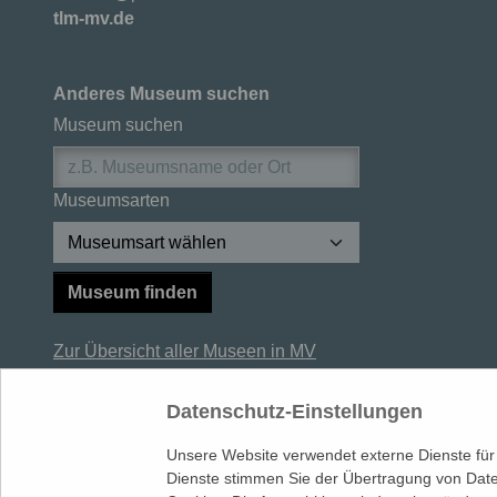
tlm-mv.de
Anderes Museum suchen
Museum suchen
Museumsarten
Museum finden
Zur Übersicht aller Museen in MV
Datenschutz-Einstellungen
Museum finden
Schule im Museum
Lehrerfort
Unsere Website verwendet externe Dienste für
Dienste stimmen Sie der Übertragung von Date