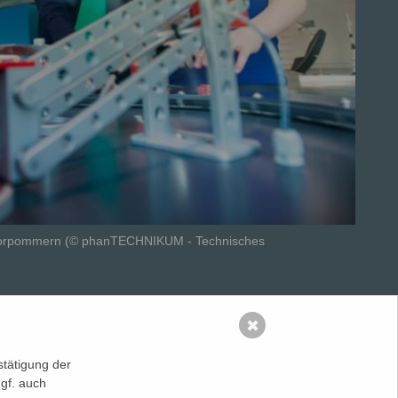
orpommern (© phanTECHNIKUM - Technisches
✖
tätigung der
gf. auch