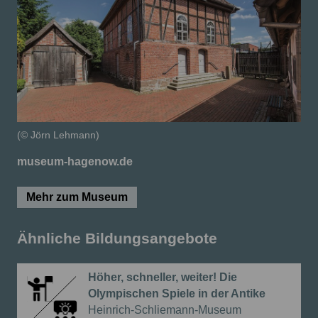
(© Jörn Lehmann)
museum-hagenow.de
Mehr zum Museum
Ähnliche Bildungsangebote
Höher, schneller, weiter! Die
Olympischen Spiele in der Antike
{{Anbieter:}}
Heinrich-Schliemann-Museum