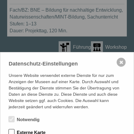
Workshop
Fach/BZ:
BNE – Bildung für nachhaltige Entwicklung,
Naturwissenschaften/MINT-Bildung, Sachunterricht
Stufen:
1–13
Dauer:
Projekttag, 120 Min.
Führung
Workshop
Führung mit Workshop
✖
Datenschutz-Einstellungen
Unsere Website verwendet externe Dienste für nur zum
Andere Bildungsangebote finden
Anzeigen der Museen auf einer Karte. Durch Auswahl und
Bestätigung der Dienste stimmen Sie der Übertragung von
Daten an diese Dienste zu. Diese Dienste und auch diese
Website setzen ggf. auch Cookies. Die Auswahl kann
MUSEUMSVERBAND
in Mecklenburg-Vorpommern e.V.
jederzeit geändert und widerrufen werden.
LANDESFACHSTELLE MUSEUM
| Warnowufer 59/60 | 18057
Rostock
Notwendig
0381 817 061 80 |
info@museumsverband-mv.de
Externe Karte
gefördert von