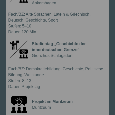
Ankershagen
Führung mit Workshop
Fach/BZ:
Alte Sprachen: Latein & Griechisch ,
Deutsch, Geschichte, Sport
Stufen:
5–10
Dauer:
120 Min.
Studientag „Geschichte der
innerdeutschen Grenze"
{{Anbieter:}}
Grenzhus Schlagsdorf
Führung mit Workshop
Fach/BZ:
Demokratiebildung, Geschichte, Politische
Bildung, Weltkunde
Stufen:
8–13
Dauer:
Projekttag
Projekt im Müritzeum
{{Anbieter:}}
Müritzeum