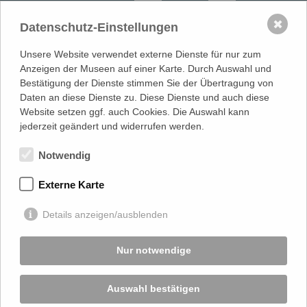
Führung mit Workshop
✖
Datenschutz-Einstellungen
Unsere Website verwendet externe Dienste für nur zum
Andere Bildungsangebote finden
Anzeigen der Museen auf einer Karte. Durch Auswahl und
Bestätigung der Dienste stimmen Sie der Übertragung von
Daten an diese Dienste zu. Diese Dienste und auch diese
Website setzen ggf. auch Cookies. Die Auswahl kann
MUSEUMSVERBAND
in Mecklenburg-Vorpommern e.V.
jederzeit geändert und widerrufen werden.
LANDESFACHSTELLE MUSEUM
| Warnowufer 59/60 | 18057
Rostock
Notwendig
0381 817 061 80 |
info@museumsverband-mv.de
Externe Karte
gefördert von
Details anzeigen/ausblenden
Nur notwendige
Auswahl bestätigen
Startseite