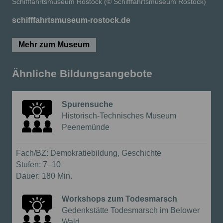
Schifffahrtsmuseum Rostock (© Schifffahrtsmuseum Rostock)
schifffahrtsmuseum-rostock.de
Mehr zum Museum
Ähnliche Bildungsangebote
Spurensuche
{{Anbieter:}}
Historisch-Technisches Museum
Peenemünde
Workshop
Fach/BZ:
Demokratiebildung, Geschichte
Stufen:
7–10
Dauer:
180 Min.
Workshops zum Todesmarsch
{{Anbieter:}}
Gedenkstätte Todesmarsch im Belower
Wald