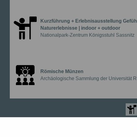
Führung
Kurzführung + Erlebnisausstellung Gefüh
Naturerlebnisse | indoor + outdoor
{{Anbieter:}}
Nationalpark-Zentrum Königsstuhl Sassnitz
Führung
Römische Münzen
{{Anbieter:}}
Archäologische Sammlung der Universität R
Workshop
Andere Bildungsangebote finden