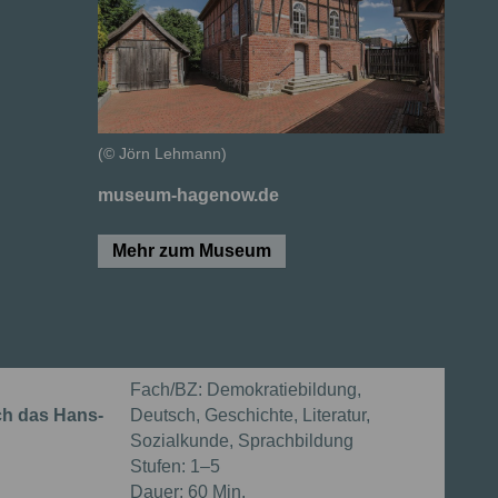
(© Jörn Lehmann)
museum-hagenow.de
Mehr zum Museum
Fach/BZ:
Demokratiebildung,
ch das Hans-
Deutsch, Geschichte, Literatur,
Sozialkunde, Sprachbildung
Stufen:
1–5
Dauer:
60 Min.