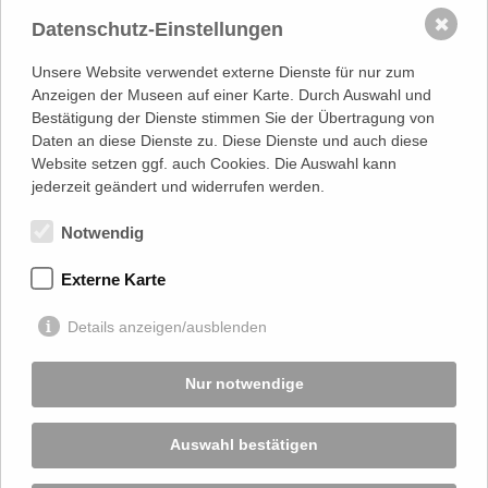
✖
Datenschutz-Einstellungen
Schule im Museum
Unsere Website verwendet externe Dienste für nur zum
Lehrerfortbildungen
Anzeigen der Museen auf einer Karte. Durch Auswahl und
Bestätigung der Dienste stimmen Sie der Übertragung von
Daten an diese Dienste zu. Diese Dienste und auch diese
Website setzen ggf. auch Cookies. Die Auswahl kann
MUSEUMSVERBAND
in Mecklenburg-Vorpommern e.V.
jederzeit geändert und widerrufen werden.
LANDESFACHSTELLE MUSEUM
| Warnowufer 59/60 | 18057
Rostock
Notwendig
0381 817 061 80 |
info@museumsverband-mv.de
Externe Karte
gefördert von
Details anzeigen/ausblenden
Nur notwendige
Auswahl bestätigen
Startseite