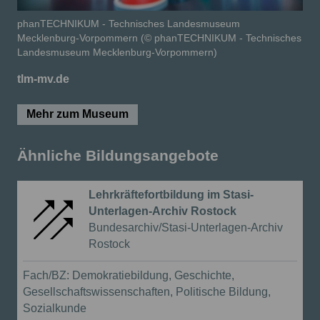
phanTECHNIKUM - Technisches Landesmuseum
Mecklenburg-Vorpommern (© phanTECHNIKUM - Technisches
Landesmuseum Mecklenburg-Vorpommern)
tlm-mv.de
Mehr zum Museum
Ähnliche Bildungsangebote
Lehrkräftefortbildung im Stasi-
Unterlagen-Archiv Rostock
{{Anbieter:}}
Bundesarchiv/Stasi-Unterlagen-Archiv
Rostock
Fortbildung in Präsenz
Fach/BZ:
Demokratiebildung, Geschichte,
Gesellschaftswissenschaften, Politische Bildung,
Sozialkunde