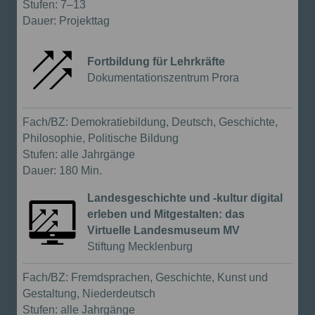
Stufen:
7–13
Dauer:
Projekttag
Fortbildung für Lehrkräfte
{{Anbieter:}}
Dokumentationszentrum Prora
Fortbildung in Präsenz
Fach/BZ:
Demokratiebildung, Deutsch, Geschichte,
Philosophie, Politische Bildung
Stufen:
alle Jahrgänge
Dauer:
180 Min.
Landesgeschichte und -kultur digital
erleben und Mitgestalten: das
Virtuelle Landesmuseum MV
{{Anbieter:}}
Stiftung Mecklenburg
Online-Fortbildung
Fach/BZ:
Fremdsprachen, Geschichte, Kunst und
Gestaltung, Niederdeutsch
Stufen:
alle Jahrgänge