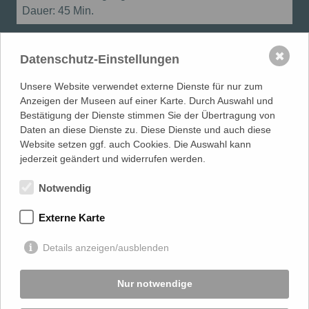
Dauer:
45 Min.
Fortbildung in Präsenz
Online-Fortbildung
✖
Datenschutz-Einstellungen
Unsere Website verwendet externe Dienste für nur zum
Andere Bildungsangebote finden
Anzeigen der Museen auf einer Karte. Durch Auswahl und
Bestätigung der Dienste stimmen Sie der Übertragung von
Daten an diese Dienste zu. Diese Dienste und auch diese
Website setzen ggf. auch Cookies. Die Auswahl kann
MUSEUMSVERBAND
in Mecklenburg-Vorpommern e.V.
jederzeit geändert und widerrufen werden.
LANDESFACHSTELLE MUSEUM
| Warnowufer 59/60 | 18057
Rostock
Notwendig
0381 817 061 80 |
info@museumsverband-mv.de
Externe Karte
gefördert von
Details anzeigen/ausblenden
Nur notwendige