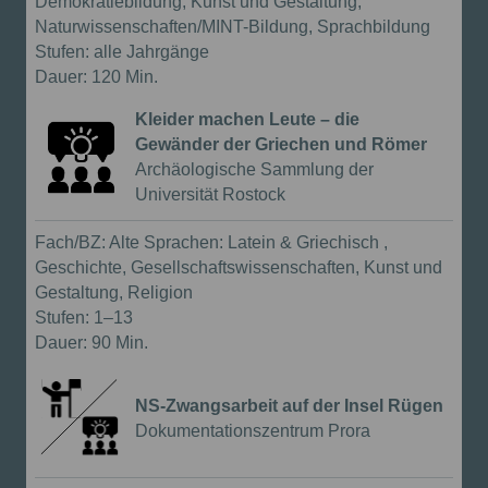
Demokratiebildung, Kunst und Gestaltung,
Naturwissenschaften/MINT-Bildung, Sprachbildung
Stufen:
alle Jahrgänge
Dauer:
120 Min.
Kleider machen Leute – die
Gewänder der Griechen und Römer
{{Anbieter:}}
Archäologische Sammlung der
Universität Rostock
Workshop
Fach/BZ:
Alte Sprachen: Latein & Griechisch ,
Geschichte, Gesellschaftswissenschaften, Kunst und
Gestaltung, Religion
Stufen:
1–13
Dauer:
90 Min.
NS-Zwangsarbeit auf der Insel Rügen
{{Anbieter:}}
Dokumentationszentrum Prora
Führung mit Workshop