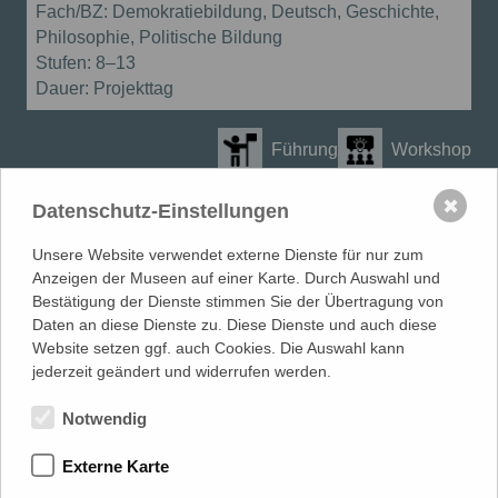
Fach/BZ:
Demokratiebildung, Deutsch, Geschichte,
Philosophie, Politische Bildung
Stufen:
8–13
Dauer:
Projekttag
Führung
Workshop
Führung mit Workshop
✖
Datenschutz-Einstellungen
Unsere Website verwendet externe Dienste für nur zum
Andere Bildungsangebote finden
Anzeigen der Museen auf einer Karte. Durch Auswahl und
Bestätigung der Dienste stimmen Sie der Übertragung von
Daten an diese Dienste zu. Diese Dienste und auch diese
Website setzen ggf. auch Cookies. Die Auswahl kann
MUSEUMSVERBAND
in Mecklenburg-Vorpommern e.V.
jederzeit geändert und widerrufen werden.
LANDESFACHSTELLE MUSEUM
| Warnowufer 59/60 | 18057
Rostock
Notwendig
0381 817 061 80 |
info@museumsverband-mv.de
Externe Karte
gefördert von