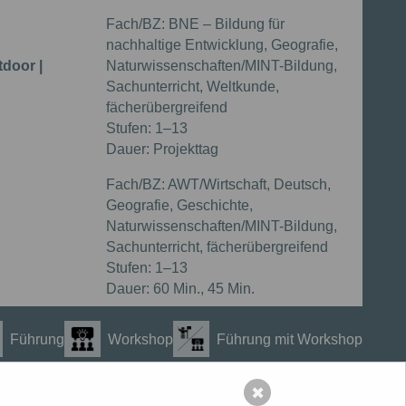
Fach/BZ:
BNE – Bildung für
nachhaltige Entwicklung, Geografie,
door |
Naturwissenschaften/MINT-Bildung,
Sachunterricht, Weltkunde,
fächerübergreifend
Stufen:
1–13
Dauer:
Projekttag
Fach/BZ:
AWT/Wirtschaft, Deutsch,
Geografie, Geschichte,
Naturwissenschaften/MINT-Bildung,
Sachunterricht, fächerübergreifend
Stufen:
1–13
Dauer:
60 Min., 45 Min.
Führung
Workshop
Führung mit Workshop
✖