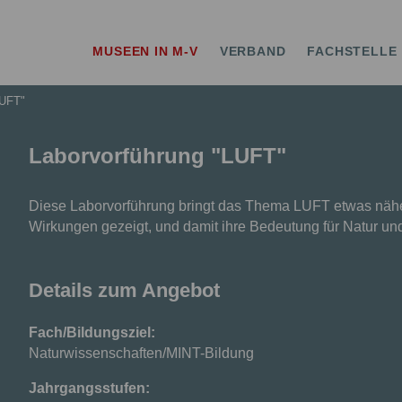
erband MV
MUSEEN IN M-V
VERBAND
FACHSTELLE
LUFT"
Laborvorführung "LUFT"
Diese Laborvorführung bringt das Thema LUFT etwas näher
Wirkungen gezeigt, und damit ihre Bedeutung für Natur u
Details zum Angebot
Fach/Bildungsziel:
Naturwissenschaften/MINT-Bildung
Jahrgangsstufen: