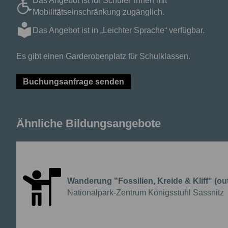
Das Angebot ist für Schüler*innen mit
Mobilitätseinschränkung zugänglich.
Das Angebot ist in „Leichter Sprache“ verfügbar.
Es gibt einen Garderobenplatz für Schulklassen.
Buchungsanfrage senden
Ähnliche Bildungsangebote
Wanderung "Fossilien, Kreide & Kliff" (ou
{{Anbieter:}}
Nationalpark-Zentrum Königsstuhl Sassnitz
Führung