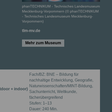
phanTECHNIKUM - Technisches Landesmuseum
Mecklenburg-Vorpommern (© phanTECHNIKUM
- Technisches Landesmuseum Mecklenburg-
Vorpommern)
tlm-mv.de
Mehr zum Museum
Fach/BZ:
BNE – Bildung für
nachhaltige Entwicklung, Geografie,
Naturwissenschaften/MINT-Bildung,
tdoor + indoor)
Sachunterricht, Weltkunde,
fächerübergreifend
Stufen:
1–13
Dauer:
240 Min.