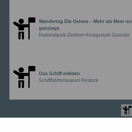
Wandertag Die Ostsee – Mehr als Meer out
ganztags
{{Anbieter:}}
Nationalpark-Zentrum Königsstuhl Sassnitz
Führung
Das Schiff erleben
{{Anbieter:}}
Schifffahrtsmuseum Rostock
Führung